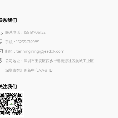
联系我们
联系电话：15919706152
手机：15255474985
邮箱：tanningning@jeadok.com
公司地址：深圳市宝安区西乡街道桃源社区航城工业区
深圳市智汇创新中心A座811B
关注我们